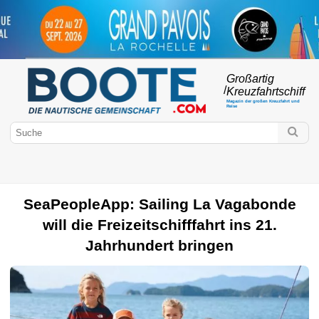
Großartig
/
Kreuzfahrtschiff
Magazin der großen Kreuzfahrt und
Reise
SeaPeopleApp: Sailing La Vagabonde
will die Freizeitschifffahrt ins 21.
Jahrhundert bringen
Boote.com
Motorboot
Kreuzfahrten
Bootsverleih
Häfen & Marinas
Petit
cabotage
Französisch-Polynesien
Iles Fidji
Neukaledonien
Bootsführerschein
Abenteuer
Mediterrane Rundreise
Mittelmeerküsten
Kochen an Bord
Destination
Reiseschiff