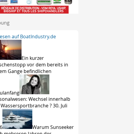
bung
lesen auf BoatIndustry.de
Ein kurzer
schenstopp vor dem bereits in
lem Gange befindlichen
ulanfang
sonalwesen: Wechsel innerhalb
 Wassersportbranche ? 30. Juli
6
Warum Sunseeker
h mehreren Jahren der