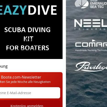
 Assoc. Verein & Verein
otsmessen
Maritime
tigung und Ausbildung
Buzz-
bung
 Boote.com-Newsletter
lten Sie jede Woche alle Neuigkeiten