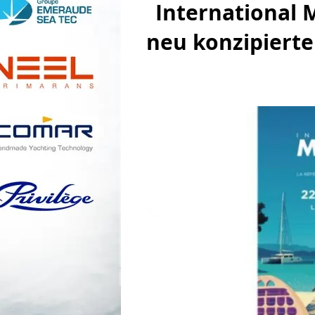
International M
neu konzipierte
Boote.com
Nautische Kultur
Innerer Wa
Amateurbau
FFVoile
Franzö
Buchhandlung
Häfen & Marinas
Videos
Kartografie
Maritime 