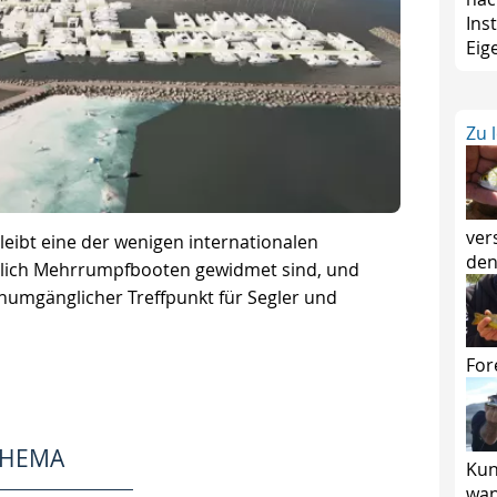
Ins
Eig
Zu 
ver
eibt eine der wenigen internationalen
den
eßlich Mehrrumpfbooten gewidmet sind, und
 unumgänglicher Treffpunkt für Segler und
For
THEMA
Kun
wan