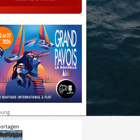
bung
ortagen