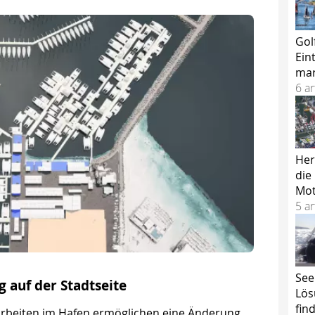
Gol
Ein
mar
6 ar
Her
die
Mot
5 ar
See
g auf der Stadtseite
Lös
fin
Arbeiten im Hafen ermöglichen eine Änderung