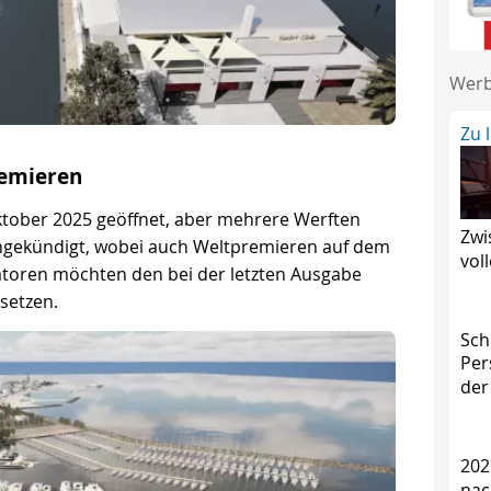
Wer
Zu 
emieren
ober 2025 geöffnet, aber mehrere Werften
Zwi
angekündigt, wobei auch Weltpremieren auf dem
vol
toren möchten den bei der letzten Ausgabe
setzen.
Sch
Per
der
202
nac