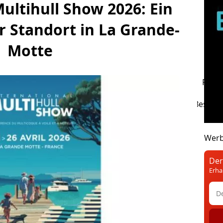
ultihull Show 2026: Ein
r Standort in La Grande-
Motte
sserplan
Marine Wetter
Bootsführerschein
Fed.,
sische Marine
SNSM
Maritime Festivals Brest
Bo
Praxis
Brief an die Redaktion
Umwelt
Beschäf
Geschichte
Seekrankheit
Leuchtturm
Wer
Der
Erha