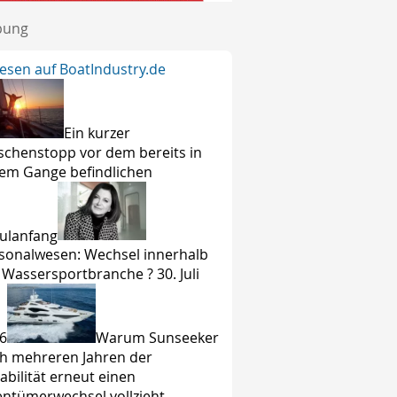
bung
lesen auf BoatIndustry.de
Ein kurzer
schenstopp vor dem bereits in
lem Gange befindlichen
ulanfang
sonalwesen: Wechsel innerhalb
 Wassersportbranche ? 30. Juli
6
Warum Sunseeker
h mehreren Jahren der
tabilität erneut einen
entümerwechsel vollzieht