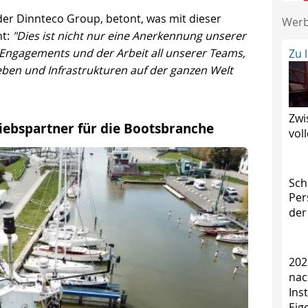
der Dinnteco Group, betont, was mit dieser
Wer
ht:
"Dies ist nicht nur eine Anerkennung unserer
Engagements und der Arbeit all unserer Teams,
Zu 
ben und Infrastrukturen auf der ganzen Welt
Zwi
iebspartner für die Bootsbranche
vol
Sch
Per
der
202
nac
Ins
Eig