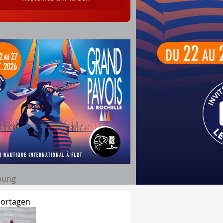
bung
ortagen