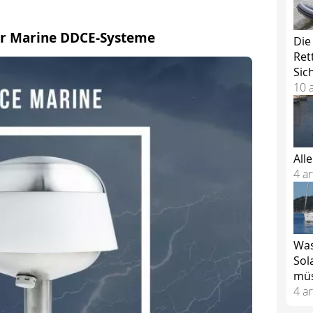
für Marine DDCE-Systeme
Die
Ret
Sic
10 a
All
4 ar
Was
Sol
mü
4 ar