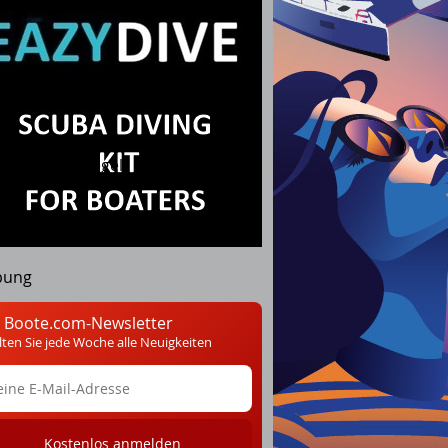
nik
Marine Anwendungen
te
Großsegel
Takelage
bung
 Boote.com-Newsletter
lten Sie jede Woche alle Neuigkeiten