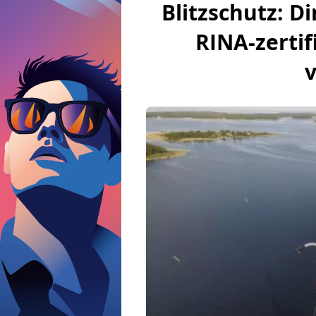
Blitzschutz: 
RINA-zertif
v
Boote.com
Nautische Kultur
Bootsausst
Amateurbau
Amarre
Anker
Stirnlampe
Fender
Sicherhe