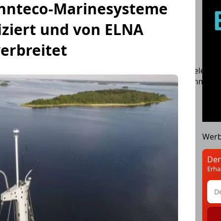
Dinnteco-Marinesysteme
iziert und von ELNA
erbreitet
attung
Marinebekleidung
Motoren
Schiffselektro
Versicherung
Pflege
FlashTide
Schwimmwes
it auf See
Shipchandler
Wer
Der
Erha