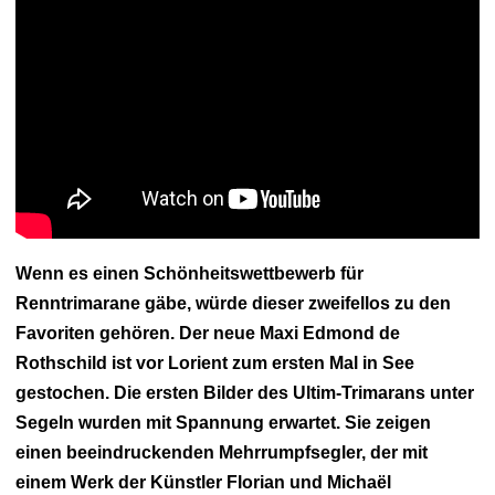
Boote.com
Regatten & Bootsrennen
Navigator
Vendée Globe
Olympische
Spiele
ULTIMIEREN
IMOCA
Ozean Fünfzig
Rundfahrt Figaro
Bénéteau
Transat Jacques Vabre
Solitär des Figaro
Route du
Rhum
Mirabaud Yacht Racing Image
Mini-Transat
Arkea Ultim
Challenge
Segel von Saint-Tropez
Tour de France à la Voile
America's Cup
Jules Verne Trophy
Arktische Vendée
Königliche Regatten von Cannes
Klasse J
Class40
Osiris-
Klasse
ClassGlobe 5.80
Azimut-Herausforderung
Diam 24
Figaro 3
Golden Globe Race
Grand Prix Guyader
Die Transat
AG2R La Mondiale
Les Sables Horta Les Sables
Mini Fastnet
Wenn es einen Schönheitswettbewerb für
Pro Sailing Tour
SailGP
Spi Westfrankreich
Doppelter
Liegestuhl
Renntrimarane gäbe, würde dieser zweifellos zu den
Favoriten gehören. Der neue Maxi Edmond de
Rothschild ist vor Lorient zum ersten Mal in See
gestochen. Die ersten Bilder des Ultim-Trimarans unter
Segeln wurden mit Spannung erwartet. Sie zeigen
einen beeindruckenden Mehrrumpfsegler, der mit
einem Werk der Künstler Florian und Michaël