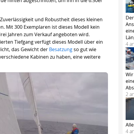
de hinten abgeschnitten, um ihn in die 6.50er
Der
Zuverlässigkeit und Robustheit dieses kleinen
Ans
n. Mit 300 Exemplaren ist dieses Modell kein
ein
 drei Jahren zum Verkauf angeboten wird.
Län
ierten Tiefgang verfügt dieses Modell über ein
4 ar
licht, das Gewicht der
Besatzung
so gut wie
 verschiedene Kabinen zu haben, eine weitere
Wir
ein
Abs
2 ar
All
4 ar