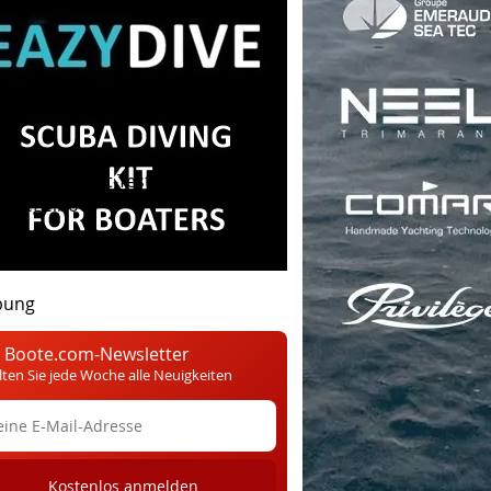
mateurbau
Nautische
Segelboot-Test
Große
s Segelboot
bung
 Boote.com-Newsletter
lten Sie jede Woche alle Neuigkeiten