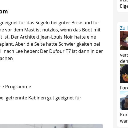
Eig
com
geeignet für das Segeln bei guter Brise und für
Zu 
ene vor dem Mast ist nutzlos, wenn das Boot mit
ist. Der Architekt Jean-Louis Noir hatte eine
eplant. Aber die Seite hatte Schwierigkeiten bei
ll nach Lee heben: Der Dufour T7 ist dann in der
ver
machen
den
ere Programme
For
ei getrennte Kabinen gut geeignet für
Kun
wan