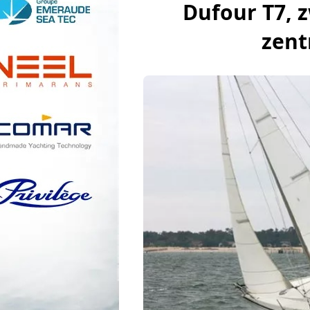
Dufour T7, 
zent
Boote.com
Segelboot
Yachtmarken
E
Nachrichten
Legende Boote
Segelschiffe
Überwintern
Ma