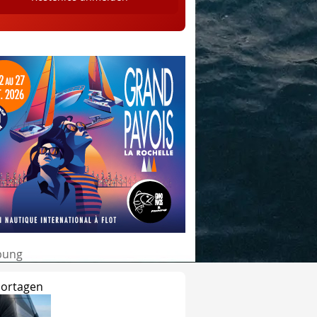
bung
ortagen