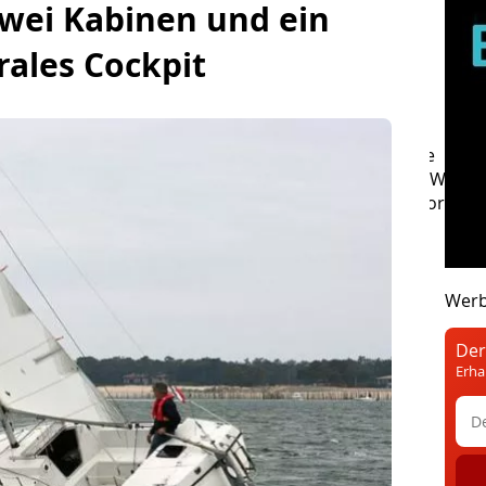
zwei Kabinen und ein
rales Cockpit
inrümpfer
Klassisches Boot
Luxus-Segelboote
A
Leichtsegel
Markierung
Dayboat
Sendung Winch
növer
Navigationsprogramm
Refit
Transportable
Wer
Der
Erha