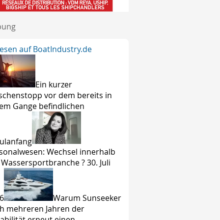
bung
lesen auf BoatIndustry.de
Ein kurzer
schenstopp vor dem bereits in
lem Gange befindlichen
ulanfang
sonalwesen: Wechsel innerhalb
 Wassersportbranche ? 30. Juli
6
Warum Sunseeker
h mehreren Jahren der
tabilität erneut einen