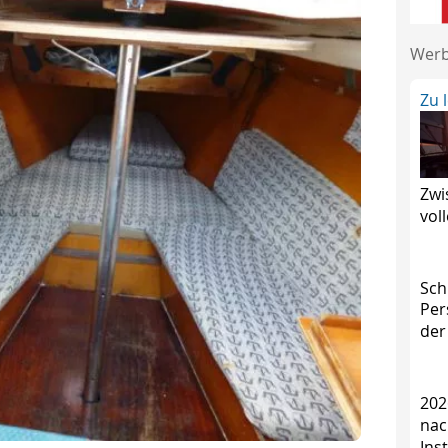
Wer
Zu 
Zwi
vol
Sch
Per
der
202
nac
Ins