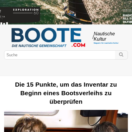
Nautische
/
Kultur
Magazin für nautische Kultur
Die 15 Punkte, um das Inventar zu
Beginn eines Bootsverleihs zu
überprüfen
Boote.com
Nautische Kultur
Innerer Wasserplan
Marine Wetter
Bootsführerschein
Fed., Assoc. Verein & Verein
Amateurbau