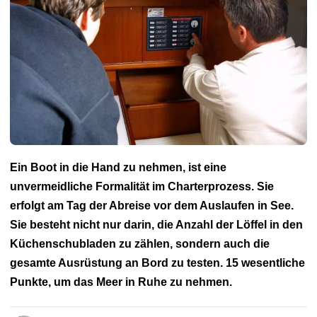
FFVoile
Französische Marine
SNSM
Maritime Festivals Brest
Bootsmessen
Maritime Buchhandlung
Häfen & Marinas
Praxis
Brief an die Redaktion
Umwelt
Beschäftigung und Ausbildung
Buzz-Videos
Kartografie
Maritime Geschichte
Seekrankheit
Leuchtturm
Ein Boot in die Hand zu nehmen, ist eine
unvermeidliche Formalität im Charterprozess. Sie
erfolgt am Tag der Abreise vor dem Auslaufen in See.
Sie besteht nicht nur darin, die Anzahl der Löffel in den
Küchenschubladen zu zählen, sondern auch die
gesamte Ausrüstung an Bord zu testen. 15 wesentliche
Punkte, um das Meer in Ruhe zu nehmen.