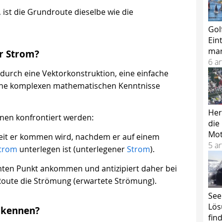
 ist die Grundroute dieselbe wie die
Gol
Ein
mar
er Strom?
6 ar
urch eine Vektorkonstruktion, eine einfache
keine komplexen mathematischen Kenntnisse
Her
onen konfrontiert werden:
die
Mot
weit er kommen wird, nachdem er auf einem
5 ar
trom
unterlegen ist (unterlegener
Strom
).
mten Punkt ankommen und antizipiert daher bei
Route die Strömung (erwartete Strömung).
See
Lös
kennen?
fin