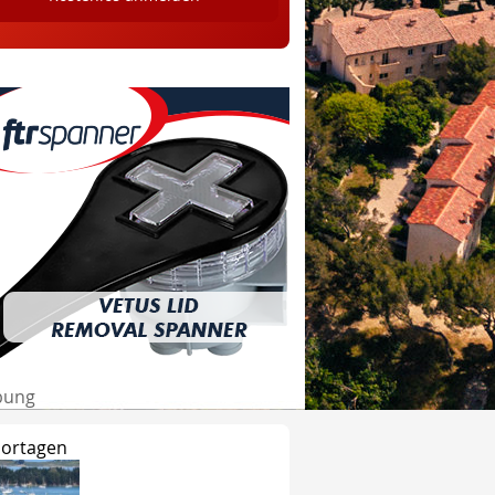
bung
ortagen