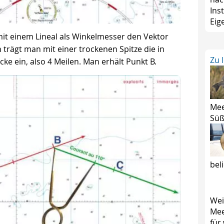
Ins
Eig
it einem Lineal als Winkelmesser den Vektor
 trägt man mit einer trockenen Spitze die in
Zu 
ke ein, also 4 Meilen. Man erhält Punkt B.
Mee
Süß
bel
Wei
Mee
für