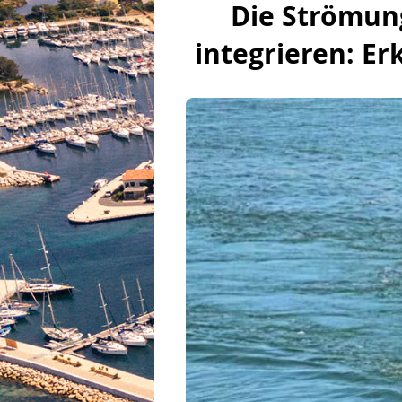
Die Strömung
integrieren: E
Boote.com
Nautische Kultur
Innerer Wa
Amateurbau
FFVoile
Franzö
Buchhandlung
Häfen & Marinas
Videos
Kartografie
Maritime 