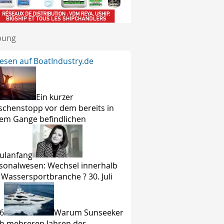
bung
lesen auf BoatIndustry.de
Ein kurzer
schenstopp vor dem bereits in
lem Gange befindlichen
ulanfang
sonalwesen: Wechsel innerhalb
 Wassersportbranche ? 30. Juli
6
Warum Sunseeker
h mehreren Jahren der