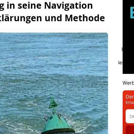
 in seine Navigation
rklärungen und Methode
sserplan
Marine Wetter
Bootsführerschein
Fed.,
sische Marine
SNSM
Maritime Festivals Brest
Bo
Praxis
Brief an die Redaktion
Umwelt
Beschäf
Geschichte
Seekrankheit
Leuchtturm
Wer
Der
Erha