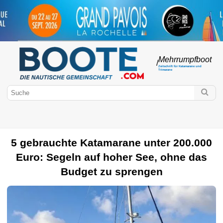
Mehrrumpfboot
/
Zeitschrift für Katamarane und
Trimarane
5 gebrauchte Katamarane unter 200.000
Boote.com
Euro: Segeln auf hoher See, ohne das
Große Kreuzfahrt
Marken von Mehrrumpfbooten
ULTIMIEREN
Budget zu sprengen
Katamaran
Kreuzfahrten
Multi50
Trimaran