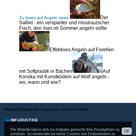
Der
Zu lesen auf Angeln.news
Salbei - ein verspielter und misstrauischer
Fisch, den man im Sommer angeln sollte
Effektives Angeln auf Forellen
mit Softplastik in Bächen
Auf
Korsika mit Kunstködern auf Wolf angeln -
wo, wann und wie?
Werbung
Newsletter
Impressum
Suche
Kontakt
AGB
Datenschutz
Cookies
Privatsphäre
Moderation
Die Website hat es sich zur Aufgabe gemacht, Ihre Privatsphäre zu
Charter
OK
schützen. So verwendet sie keine Cookies von Drittanbietern zu