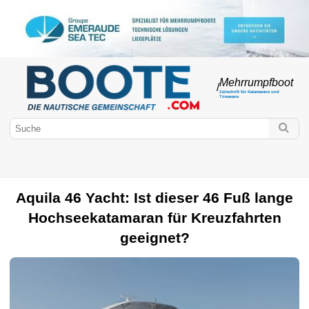
Mehrrumpfboot
/
Zeitschrift für Katamarane und
Trimarane
Aquila 46 Yacht: Ist dieser 46 Fuß lange
Boote.com
Hochseekatamaran für Kreuzfahrten
Große Kreuzfahrt
Marken von Mehrrumpfbooten
ULTIMIEREN
geeignet?
Katamaran
Kreuzfahrten
Multi50
Trimaran