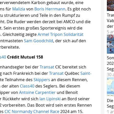
ederverwendetem Karbon gebaut wurde, eine
ns für
Malizia
von
Boris Herrmann
. Es gibt noch
Tra
zu strukturieren und Teile in den Rumpf zu
Vab
eht. Die Ruder werden derzeit bei AMCO und die
der
t. Sein erstes großes Sportereignis wird die
5 ar
 Gleichzeitig zeigte
Armel Tripon
Solidarität
 entmasteten
Sam Goodchild
, der sich auf den
rbereitete.
s40
Crédit Mutuel 158
Son
202
Einhandsegler bei der
Transat
CIC bereitet sich
Seg
 nach Frankreich bei der
Transat
Québec
Saint-
30 a
rste Teilnahme des
Skippers
an diesem Rennen,
 der alten
Class40
des Seglers. Bei diesem
kipper von
Antoine Carpentier
und Benoit
r Rückkehr wird sich
Ian Lipinski
an Bord seiner
Die
2 vorbereiten. Das Boot wird sein erstes Rennen
Seg
des
CIC Normandy Channel Race
2024 am 15.
1 ar