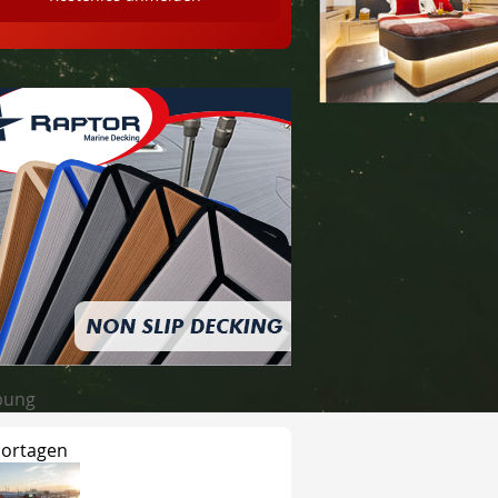
bung
ortagen