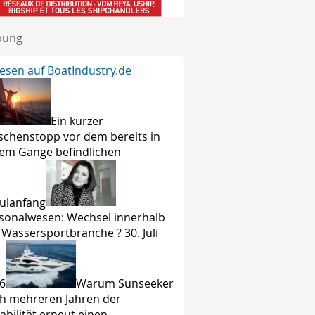
bung
lesen auf BoatIndustry.de
Ein kurzer
schenstopp vor dem bereits in
lem Gange befindlichen
ulanfang
sonalwesen: Wechsel innerhalb
 Wassersportbranche ? 30. Juli
6
Warum Sunseeker
h mehreren Jahren der
tabilität erneut einen