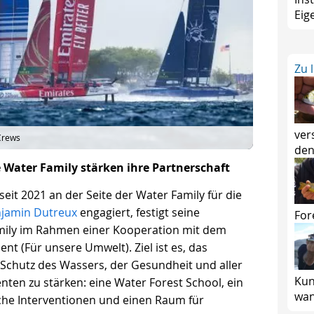
Eig
Zu 
ver
Crews
den
Water Family stärken ihre Partnerschaft
eit 2021 an der Seite der Water Family für die
jamin Dutreux
engagiert, festigt seine
For
amily im Rahmen einer Kooperation mit dem
(Für unsere Umwelt). Ziel ist es, das
 Schutz des Wassers, der Gesundheit und aller
Kun
en zu stärken: eine Water Forest School, ein
wan
che Interventionen und einen Raum für