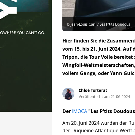
© Jean-Louis Carli / Les P'tits Doudous
Hier finden Sie die Zusamme
vom 15. bis 21. Juni 2024. A
Tripon, die Tour Voile bereitet
Wingfoil-Weltmeisterschaften, 
vollem Gange, oder Yann Guich
Chloé Torterat
Veröffentlicht am 21-06-2024
Der
IMOCA
"Les P'tits Doudous
Am 20. Juni 2024 wurden der R
der Duqueine Atlantique Werft