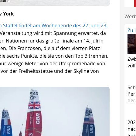
Mutuel
 York
Wer
en Staffel findet am Wochenende des 22. und 23.
Zu 
e Veranstaltung wird mit Spannung erwartet, da
n Nationen für das große Finale am 14. Juli in
en. Die Franzosen, die auf dem vierten Platz
die sechs Punkte, die sie von den Top 3 trennen,
Zwi
 nur wenige Meter von der Uferpromenade von
vol
 vor der Freiheitsstatue und der Skyline von
Sch
Per
der
202
nac
Ins