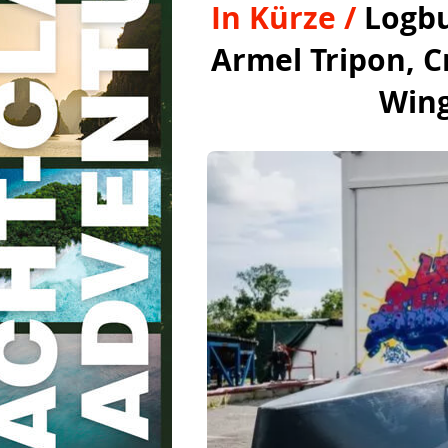
In Kürze /
Logbu
Armel Tripon, C
Wingf
Boote.com
Regatten & Bootsrennen
Nav
Rundfahrt Figaro Bénéteau
Tra
Mini-Transat
Arkea Ultim Chall
Trophy
Arktische Vendée
Kön
Azimut-Herausforderung
Diam
Mondiale
Les Sables Horta Les S
Liegestuhl